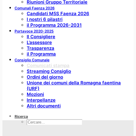
Riunioni Gruppo Territoriale
Comunali Faenza 2026
Candidati M5S Faenza 2026
I nostri 6 pilastri
il Programma 2026-2031
Portavoce 2020-2025
Il Consigliere
L’assessore
Trasparenza
il Programma
Consiglio Comunale
Comunicati stampa
Streaming Consiglio
Ordini del giorno
Unione dei comuni della Romagna faentina
(URF)
Mozioni
Interpellanze
Altri documenti
Ricerca