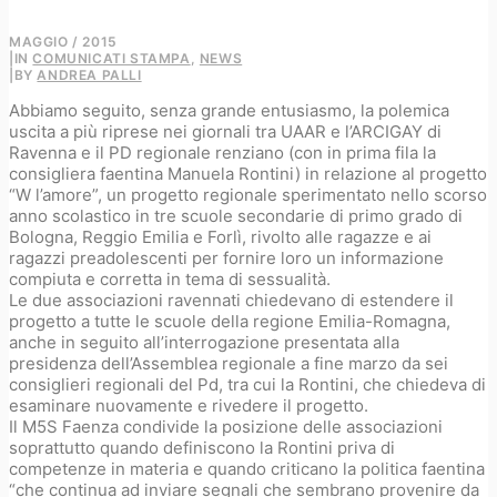
MAGGIO / 2015
|
IN
COMUNICATI STAMPA
,
NEWS
|
BY
ANDREA PALLI
Abbiamo seguito, senza grande entusiasmo, la polemica
uscita a più riprese nei giornali tra UAAR e l’ARCIGAY di
Ravenna e il PD regionale renziano (con in prima fila la
consigliera faentina Manuela Rontini) in relazione al progetto
“W l’amore”, un progetto regionale sperimentato nello scorso
anno scolastico in tre scuole secondarie di primo grado di
Bologna, Reggio Emilia e Forlì, rivolto alle ragazze e ai
ragazzi preadolescenti per fornire loro un informazione
compiuta e corretta in tema di sessualità.
Le due associazioni ravennati chiedevano di estendere il
progetto a tutte le scuole della regione Emilia-Romagna,
anche in seguito all’interrogazione presentata alla
presidenza dell’Assemblea regionale a fine marzo da sei
consiglieri regionali del Pd, tra cui la Rontini, che chiedeva di
esaminare nuovamente e rivedere il progetto.
Il M5S Faenza condivide la posizione delle associazioni
soprattutto quando definiscono la Rontini priva di
competenze in materia e quando criticano la politica faentina
“che continua ad inviare segnali che sembrano provenire da