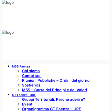
M5S Faenza
Chi siamo
Contattaci
Riunioni Pubbliche – Ordini del giorno
Sostienici
M5S – Carta dei Principi e dei Valori
GT Faenza- URF
Gruppi Territoriali. Perché aderire?
Eventi
Organigramma GT Faenza – URF