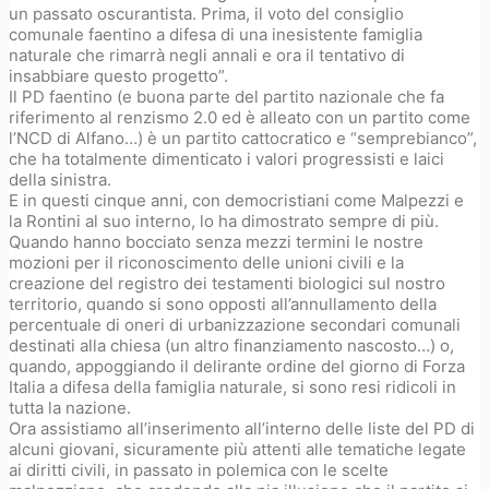
un passato oscurantista. Prima, il voto del consiglio
comunale faentino a difesa di una inesistente famiglia
naturale che rimarrà negli annali e ora il tentativo di
insabbiare questo progetto”.
Il PD faentino (e buona parte del partito nazionale che fa
riferimento al renzismo 2.0 ed è alleato con un partito come
l’NCD di Alfano…) è un partito cattocratico e “semprebianco”,
che ha totalmente dimenticato i valori progressisti e laici
della sinistra.
E in questi cinque anni, con democristiani come Malpezzi e
la Rontini al suo interno, lo ha dimostrato sempre di più.
Quando hanno bocciato senza mezzi termini le nostre
mozioni per il riconoscimento delle unioni civili e la
creazione del registro dei testamenti biologici sul nostro
territorio, quando si sono opposti all’annullamento della
percentuale di oneri di urbanizzazione secondari comunali
destinati alla chiesa (un altro finanziamento nascosto…) o,
quando, appoggiando il delirante ordine del giorno di Forza
Italia a difesa della famiglia naturale, si sono resi ridicoli in
tutta la nazione.
Ora assistiamo all’inserimento all’interno delle liste del PD di
alcuni giovani, sicuramente più attenti alle tematiche legate
ai diritti civili, in passato in polemica con le scelte