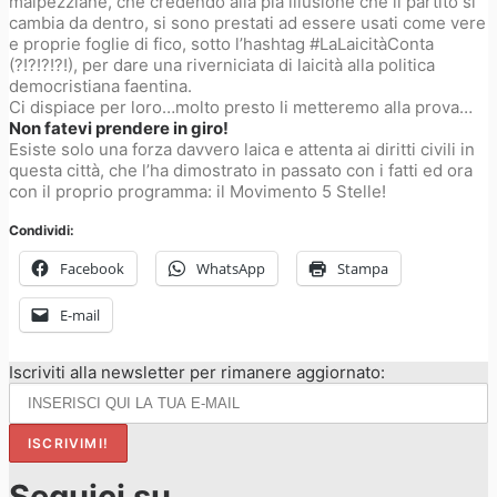
malpezziane, che credendo alla pia illusione che il partito si
cambia da dentro, si sono prestati ad essere usati come vere
e proprie foglie di fico, sotto l’hashtag #LaLaicitàConta
(?!?!?!?!), per dare una riverniciata di laicità alla politica
democristiana faentina.
Ci dispiace per loro…molto presto li metteremo alla prova…
Non fatevi prendere in giro!
Esiste solo una forza davvero laica e attenta ai diritti civili in
questa città, che l’ha dimostrato in passato con i fatti ed ora
con il proprio programma: il Movimento 5 Stelle!
Condividi:
Facebook
WhatsApp
Stampa
E-mail
Iscriviti alla newsletter per rimanere aggiornato:
Seguici su...