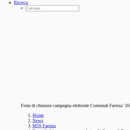
Ricerca
Festa di chiusura campagna elettorale Comunali Faenza ’26
Home
News
M5S Faenza