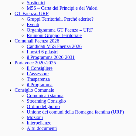
Sostienici
M5S – Carta dei Principi e dei Valori
GT Faenza- URF
Gruppi Territoriali. Perché aderire?
Eventi
Organigramma GT Faenza – URF
Riunioni Gruppo Territoriale
Comunali Faenza 2026
Candidati M5S Faenza 2026
I nostri 6 pilastri
il Programma 2026-2031
Portavoce 2020-2025
Il Consigliere
L’assessore
Trasparenza
il Programma
Consiglio Comunale
Comunicati stampa
Streaming Consiglio
Ordini del giorno
Unione dei comuni della Romagna faentina (URF)
Mozioni
Interpellanze
Altri documenti