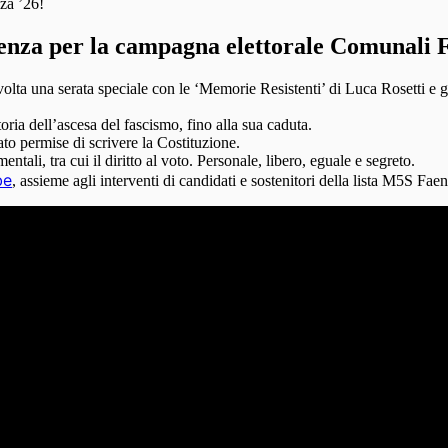
za ’26!
aenza per la campagna elettorale Comunali 
lta una serata speciale con le ‘Memorie Resistenti’ di Luca Rosetti e gli
oria dell’ascesa del fascismo, fino alla sua caduta.
to permise di scrivere la Costituzione.
ntali, tra cui il diritto al voto. Personale, libero, eguale e segreto.
be
, assieme agli interventi di candidati e sostenitori della lista M5S Fae