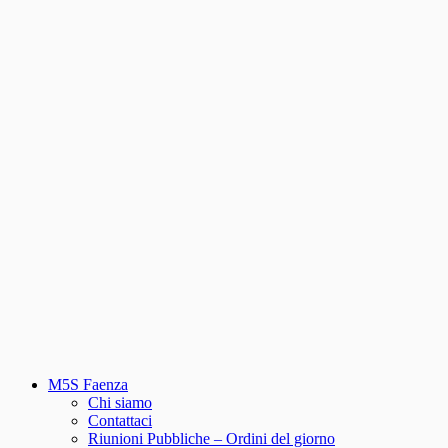
M5S Faenza
Chi siamo
Contattaci
Riunioni Pubbliche – Ordini del giorno