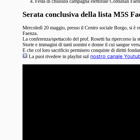
Festa di chiusura campagna elettorale Comunali Faen
Serata conclusiva della lista M5S F
Mercoledì 20 maggio, presso il Centro sociale Borgo, si è svo
Faenza.
La conferenza/spettacolo del prof. Rosetti ha ripercorso la st
Storie e immagini di tanti uomini e donne il cui sangue versa
E che col loro sacrificio permisero conquiste di diritti fondame
ul
nostro canale Youtu
La puoi rivedere
in playlist s