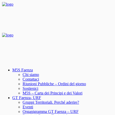
M5S Faenza
Chi siamo
Contattaci
Riunioni Pubbliche – Ordini del giorno
Sostienici
M5S – Carta dei Principi e dei Valori
GT Faenza- URF
Gruppi Territoriali. Perché aderire?
Eventi
Organigramma GT Faenza – URF