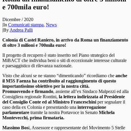
e 700mila euro!
Dicembre / 2020
|
In
Comunicati stampa
,
News
|
By
Andrea Palli
Colonia di Castel Raniero, in arrivo da Roma un finanziamento
di oltre 3 milioni e 700mila euro!
Il progetto di recupero è stato inserito nel Piano strategico del
MiBACT che individua beni o siti di eccezionale interesse culturale
e paesaggistico di rilevanza nazionale.
Visto che alcuni se ne stanno “dimenticando” ricordiamo che
anche
il M5S Faenza ha contribuito al raggiungimento di questo
importantissimo obiettivo per la nostra città.
Promuovendo e firmando
, assieme all’ex Sindaco Malpezzi ed alla
Consigliera regionale Rontini,
la lettera indirizzata al Presidente
del Consiglio Conte ed al Ministro Franceschini
per segnalare il
caso della ex Colonia e presentando una
interrogazione
parlamentare
tramite la nostra Portavoce in Senato
Michela
Montevecchi, prima firmataria.
Massimo Bos
i, Assessore e rappresentante del Movimento 5 Stelle