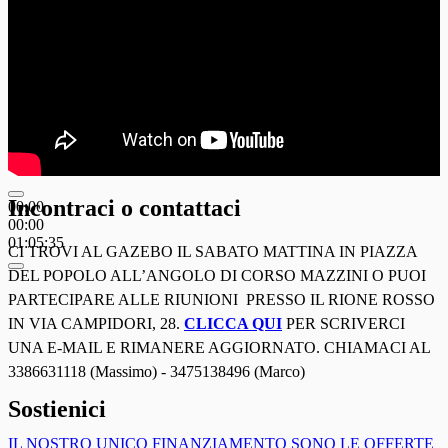
Incontraci o contattaci
00:00
00:00
01:05:35
CI TROVI AL GAZEBO IL SABATO MATTINA IN PIAZZA
DEL POPOLO ALL’ANGOLO DI CORSO MAZZINI O PUOI
PARTECIPARE ALLE RIUNIONI PRESSO IL RIONE ROSSO
IN VIA CAMPIDORI, 28.
CLICCA QUI
PER SCRIVERCI
UNA E-MAIL E RIMANERE AGGIORNATO. CHIAMACI AL
3386631118 (Massimo) - 3475138496 (Marco)
Sostienici
IL NOSTRO UNICO FINANZIAMENTO SONO LE OFFERTE