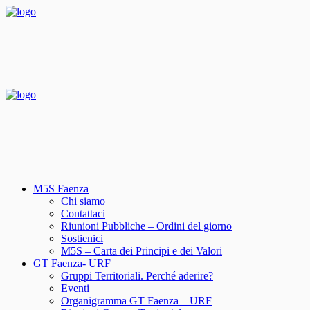
M5S Faenza
Chi siamo
Contattaci
Riunioni Pubbliche – Ordini del giorno
Sostienici
M5S – Carta dei Principi e dei Valori
GT Faenza- URF
Gruppi Territoriali. Perché aderire?
Eventi
Organigramma GT Faenza – URF