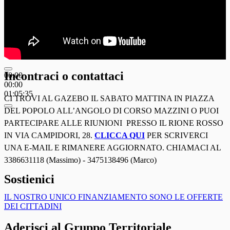
Incontraci o contattaci
00:00
00:00
01:05:35
CI TROVI AL GAZEBO IL SABATO MATTINA IN PIAZZA
DEL POPOLO ALL’ANGOLO DI CORSO MAZZINI O PUOI
PARTECIPARE ALLE RIUNIONI PRESSO IL RIONE ROSSO
IN VIA CAMPIDORI, 28.
CLICCA QUI
PER SCRIVERCI
UNA E-MAIL E RIMANERE AGGIORNATO. CHIAMACI AL
3386631118 (Massimo) - 3475138496 (Marco)
Sostienici
IL NOSTRO UNICO FINANZIAMENTO SONO LE OFFERTE
DEI CITTADINI
Aderisci al Gruppo Territoriale