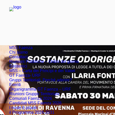
M5S Faenza
Chi siamo
Contattaci
Riunioni Pubbliche – Ordini del giorno
Sostienici
M5S – Carta dei Principi e dei Valori
GT Faenza- URF
Gruppi Territoriali. Perché aderire?
Eventi
Organigramma GT Faenza – URF
Riunioni Gruppo Territoriale
Comunali Faenza 2026
Candidati M5S Faenza 2026
I nostri 6 pilastri
il Programma 2026-2031