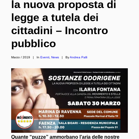
la nuova proposta di
legge a tutela dei
cittadini – Incontro
pubblico
Marzo / 2019
|
In
Eventi
,
News
|
By
Andrea Palli
Quante “puzze” ammorbano l’aria delle nostre