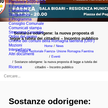
Portavoce 2020-2025
Il Consigliere
L’assessore
Trasparenza
il Programma
Consiglio Comunale
Comunicati stampa
Streaming Consiglio
Sostanze odorigene: la nuova proposta di
Ordini del giorno
legge a tutela dei cittadini – Incontro pubblico
Unione dei comuni della Romagna faentina (URF)
Mozioni
Home
News
Interpellanze
Gruppo Territoriale Faenza- Unione Romagna Faentina
Altri documenti
Eventi
Sostanze odorigene: la nuova proposta di legge a tutela dei
Ricerca
cittadini – Incontro pubblico
Sostanze odorigene: