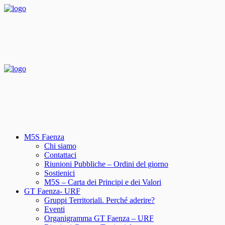
M5S Faenza
Chi siamo
Contattaci
Riunioni Pubbliche – Ordini del giorno
Sostienici
M5S – Carta dei Principi e dei Valori
GT Faenza- URF
Gruppi Territoriali. Perché aderire?
Eventi
Organigramma GT Faenza – URF