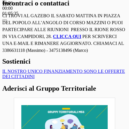
Incontraci o contattaci
00:00
00:00
01:05:35
CI TROVI AL GAZEBO IL SABATO MATTINA IN PIAZZA
DEL POPOLO ALL’ANGOLO DI CORSO MAZZINI O PUOI
PARTECIPARE ALLE RIUNIONI PRESSO IL RIONE ROSSO
IN VIA CAMPIDORI, 28.
CLICCA QUI
PER SCRIVERCI
UNA E-MAIL E RIMANERE AGGIORNATO. CHIAMACI AL
3386631118 (Massimo) - 3475138496 (Marco)
Sostienici
IL NOSTRO UNICO FINANZIAMENTO SONO LE OFFERTE
DEI CITTADINI
Aderisci al Gruppo Territoriale