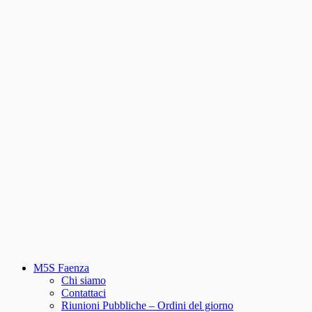
M5S Faenza
Chi siamo
Contattaci
Riunioni Pubbliche – Ordini del giorno