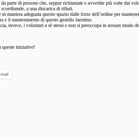
, da parte di persone che, seppur richiamate e avvertite più volte dai vol
corribande, a una discarica di rifiuti.
in maniera adeguata questo spazio dalle forze dell’ordine per mantenerlo 
a e il mantenimento di questo gioiello faentino.
ia, invece, i volontari a sè stessi e non si preoccupa in nessun modo d
 queste iniziative!
-mail