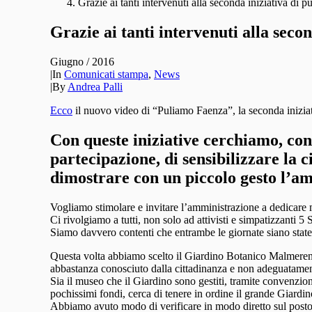
Grazie ai tanti intervenuti alla seconda iniziativa di pu
Grazie ai tanti intervenuti alla secon
Giugno / 2016
|
In
Comunicati stampa
,
News
|
By
Andrea Palli
Ecco
il nuovo video di “Puliamo Faenza”, la seconda iniziat
Con queste iniziative cerchiamo, con 
partecipazione, di sensibilizzare la c
dimostrare con un piccolo gesto l’am
Vogliamo stimolare e invitare l’amministrazione a dedicare m
Ci rivolgiamo a tutti, non solo ad attivisti e simpatizzanti 5 S
Siamo davvero contenti che entrambe le giornate siano state
Questa volta abbiamo scelto il Giardino Botanico Malmerend
abbastanza conosciuto dalla cittadinanza e non adeguatame
Sia il museo che il Giardino sono gestiti, tramite convenzi
pochissimi fondi, cerca di tenere in ordine il grande Giardino
Abbiamo avuto modo di verificare in modo diretto sul posto e c