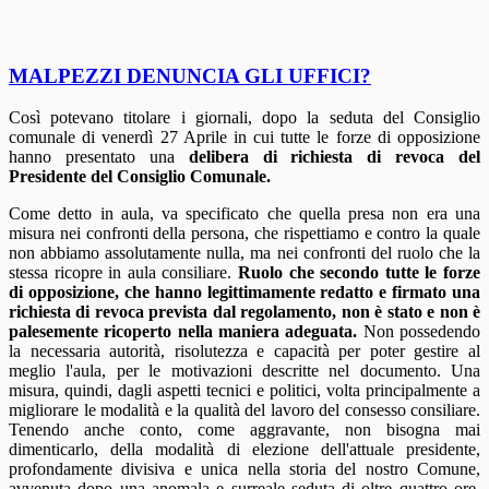
MALPEZZI DENUNCIA GLI UFFICI?
Così potevano titolare i giornali, dopo la seduta del Consiglio
comunale di venerdì 27 Aprile in cui tutte le forze di opposizione
hanno presentato una
delibera di richiesta di revoca del
Presidente del Consiglio Comunale.
Come detto in aula, va specificato che quella presa non era una
misura nei confronti della persona, che rispettiamo e contro la quale
non abbiamo assolutamente nulla, ma nei confronti del ruolo che la
stessa ricopre in aula consiliare.
Ruolo che secondo tutte le forze
di opposizione, che hanno legittimamente redatto e firmato una
richiesta di revoca prevista dal regolamento, non è stato e non è
palesemente ricoperto nella maniera adeguata.
Non possedendo
la necessaria autorità, risolutezza e capacità per poter gestire al
meglio l'aula, per le motivazioni descritte nel documento. Una
misura, quindi, dagli aspetti tecnici e politici, volta principalmente a
migliorare le modalità e la qualità del lavoro del consesso consiliare.
Tenendo anche conto, come aggravante, non bisogna mai
dimenticarlo, della modalità di elezione dell'attuale presidente,
profondamente divisiva e unica nella storia del nostro Comune,
avvenuta dopo una anomala e surreale seduta di oltre quattro ore,