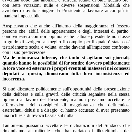
con sette votazioni nulle e diverse sospensioni. Modalità che
avrebbero dovuto spingere la Presidente a lavorare ancor più in
maniera impeccabile.
Auspicavamo che anche all'interno della maggioranza ci fossero
persone che, aldilà delle appartenenze e degli interessi di partito,
condividessero con noi l'opinione che l'attuale presidente non fosse
in grado di svolgere al meglio il compito per il quale è stata così
testardamente scelta e voluta, anche davanti all'impietoso confronto
con il suo predecessore.
Ma le minoranza interne, che tanto si agitano sui giornali,
quando hanno la possibilità di far sentire davvero politicamente
la loro voce ed esternare i propri eventuali malesseri nei consessi
deputati a questo, dimostrano tutta loro inconsistenza ed
incoerenza.
Si può discutere politicamente sull'opportunità della presentazione
della delibera e sulla gravità delle criticità segnalate nella stessa
riguardo al lavoro del Presidente, ma non possiamo accettare le
affermazioni dei consiglieri di maggioranza che definendosi
esterrefatti, delusi e a disagio, ci hanno accusato di aver presentato
una richiesta di revoca basata sul nulla.
Tantomeno possiamo accettare le dichiarazioni del Sindaco, che
rimandiamo al mittente, che ha parlato di illeggittimita' del