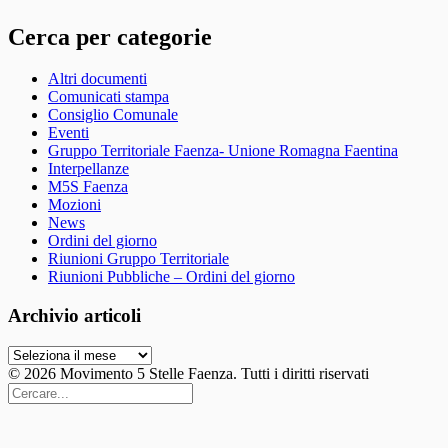
Cerca per categorie
Altri documenti
Comunicati stampa
Consiglio Comunale
Eventi
Gruppo Territoriale Faenza- Unione Romagna Faentina
Interpellanze
M5S Faenza
Mozioni
News
Ordini del giorno
Riunioni Gruppo Territoriale
Riunioni Pubbliche – Ordini del giorno
Archivio articoli
Archivio
articoli
© 2026 Movimento 5 Stelle Faenza. Tutti i diritti riservati