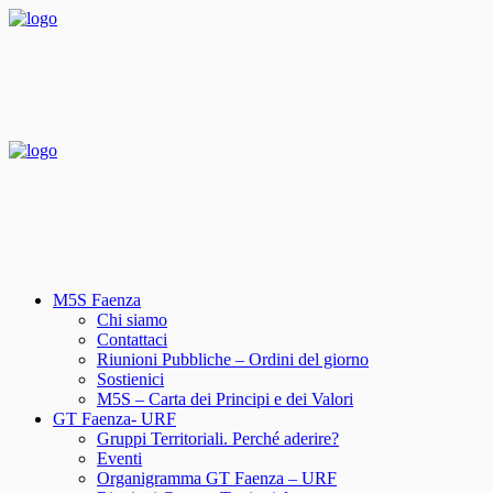
M5S Faenza
Chi siamo
Contattaci
Riunioni Pubbliche – Ordini del giorno
Sostienici
M5S – Carta dei Principi e dei Valori
GT Faenza- URF
Gruppi Territoriali. Perché aderire?
Eventi
Organigramma GT Faenza – URF