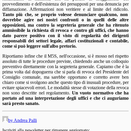
provvedimento e dell'esistenza dei presupposti per una denuncia per
diffamazione. Affermazioni non veritiere e al limite del ridicolo.
Tanto più che, se proprio volesse denunciare qualcuno, non
dovrebbe agire nei nostri confronti o in quelli delle altre
opposizioni, ma contro la segreteria generale che ha ritenuto
ammissibile la richiesta di revoca e contro gli uffici, che hanno
dato parere positivo con il visto di regolarità dei dirigenti
responsabili dei settori legale, affari costituzionali e contabile,
come si può leggere sull'albo pretorio.
Riportiamo infine che il M5S, nell'occasione, si è mosso nel rispetto
assoluto di tutte le procedure previste, chiedendo anche un colloquio
preventivo direttamente con la segreteria generale. Capiamo che è la
prima volta dal dopoguerra che si parla di revoca del Presidente del
Consiglio comunale, ma sarebbe opportuno e corretto avere ben
chiaro come si svolgono anche questo tipo di inusuali procedure, per
evitare spiacevoli errori. Le modalità stesse di votazione della revoca
non sono descritte nel regolamento.
Un vuoto normativo che ha
portato ad una interpretazione degli uffici e che ci auguriamo
sarà presto sanato.
by Andrea Palli
Iscriviti alla newsletter per rimanere aggiornato: