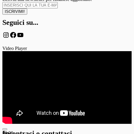
Seguici su...
Instagram
Facebook
YouTube
Video Player
Incontraci o contattaci
00:00