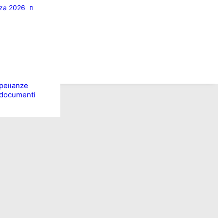
pa
za 2026
Faenza 2026
aming
I nostri 6 pilastri
iglio
il Programma
i del giorno
2026-2031
ne dei
ni della
agna
tina (URF)
oni
rpellanze
i documenti