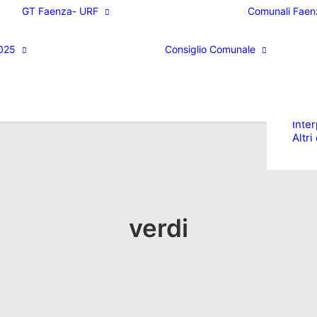
stam
Perché aderire?
GT Faenza- URF
Comunali Faen
Stre
Eventi
Cons
Organigramma
Il Consigliere
Ordin
GT Faenza – URF
025
Consiglio Comunale
L’assessore
Unio
Riunioni Gruppo
Trasparenza
comu
Territoriale
il Programma
Rom
faen
Mozi
Inte
Altr
verdi