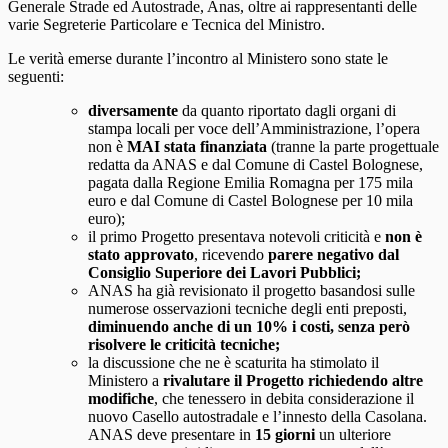
Generale Strade ed Autostrade, Anas, oltre ai rappresentanti delle
varie Segreterie Particolare e Tecnica del Ministro.
Le verità emerse durante l’incontro al Ministero sono state le
seguenti:
diversamente
da quanto riportato dagli organi di
stampa locali per voce dell’Amministrazione, l’opera
non è
MAI stata finanziata
(tranne la parte progettuale
redatta da ANAS e dal Comune di Castel Bolognese,
pagata dalla Regione Emilia Romagna per 175 mila
euro e dal Comune di Castel Bolognese per 10 mila
euro);
il primo Progetto presentava notevoli criticità e
non è
stato approvato
, ricevendo
parere negativo dal
Consiglio Superiore dei Lavori Pubblici;
ANAS ha già revisionato il progetto basandosi sulle
numerose osservazioni tecniche degli enti preposti,
diminuendo anche di un 10% i costi, senza
però
risolvere le criticità tecniche;
la discussione che ne è scaturita ha stimolato il
Ministero a
rivalutare il Progetto
richiedendo altre
modifiche
, che tenessero in debita considerazione il
nuovo Casello autostradale e l’innesto della Casolana.
ANAS deve presentare in
15 giorni
un ulteriore