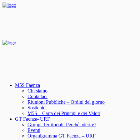
M5S Faenza
Chi siamo
Contattaci
Riunioni Pubbliche – Ordini del giorno
Sostienici
M5S – Carta dei Principi e dei Valori
GT Faenza- URF
Gruppi Territoriali. Perché aderire?
Eventi
Organigramma GT Faenza – URF