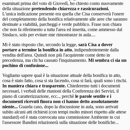
esaminati prima del voto di Giovedì, ho chiesto conto nuovamente
della situazione
pretendendo chiarezza e rassicurazioni.
L'unica indicazione presente era quella che Cisa conserverà l'onere
del completamento della bonifica relativamente alle aree che saranno
destinate a viabilità, parcheggi e verde pubblico. Frase non chiara
che non fa riferimento a tutta l'area ed inserita, come ammesso dal
Sindaco, solo per evitare mie rimostranze in aula....
Mi è stato risposto che, secondo la legge,
sarà Cisa a dover
portare a termine la bonifica in atto
, indipendentemente dalla
vendita dell'area. Quindi non più l'acquirente come detto in
precedenza, ma chi ha causato l'inquinamento.
Mi sembra ci sia un
pochino di confusione...
Vogliamo sapere qual è la situazione attuale della bonifica in atto,
cosa è stato fatto, cosa si sta facendo, cosa si farà, quali sono i rischi.
In maniera chiara e trasparente.
Chiederemo tutti i documenti
necessari, i verbali delle riunioni della Conferenza dei Servizi, il
piano di caratterizzazione, ecc.., perchè
le parole sentite e i
documenti ricevuti finora non ci hanno detto assolutamente
niente...
Guarda caso, dopo la discussione in aula, sono arrivati
subito alcuni atti richiesti (con tempi molto minori rispetto alle attese
standard) ed è stata convocata una commissione Ambiente in cui
l'assessore Bandini relazionerà sulla situazione delle bonifiche...