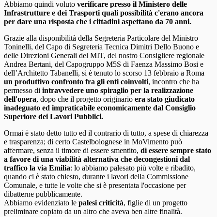
Abbiamo quindi voluto
verificare presso il Ministero delle
Infrastrutture e dei Trasporti quali possibilità c'erano ancora
per dare una risposta che i cittadini aspettano da 70 anni.
Grazie alla disponibilità della Segreteria Particolare del Ministro
Toninelli, del Capo di Segreteria Tecnica Dimitri Dello Buono e
delle Direzioni Generali del MIT, del nostro Consigliere regionale
Andrea Bertani, del Capogruppo M5S di Faenza Massimo Bosi e
dell’Architetto Tabanelli, si è tenuto lo scorso 13 febbraio a Roma
un produttivo confronto fra gli enti coinvolti
, incontro che ha
permesso di
intravvedere uno spiraglio per la realizzazione
dell'opera
, dopo che il progetto originario
era stato giudicato
inadeguato ed impraticabile economicamente dal Consiglio
Superiore dei Lavori Pubblici.
Ormai è stato detto tutto ed il contrario di tutto, a spese di chiarezza
e trasparenza; di certo Castelbolognese in MoVimento può
affermare, senza il timore di essere smentito,
di essere sempre stato
a favore di una viabilità alternativa che decongestioni dal
traffico la via Emilia
: lo abbiamo palesato più volte e ribadito,
quando ci è stato chiesto, durante i lavori della Commissione
Comunale, e tutte le volte che si è presentata l'occasione per
dibatterne pubblicamente.
Abbiamo evidenziato le
palesi criticità
, figlie di un progetto
preliminare copiato da un altro che aveva ben altre finalità.