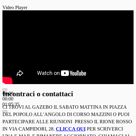
Video Player
Incontraci o contattaci
00:00
00:00
01:05:35
CI TROVI AL GAZEBO IL SABATO MATTINA IN PIAZZA
DEL POPOLO ALL’ANGOLO DI CORSO MAZZINI O PUOI
PARTECIPARE ALLE RIUNIONI PRESSO IL RIONE ROSSO
IN VIA CAMPIDORI, 28.
CLICCA QUI
PER SCRIVERCI