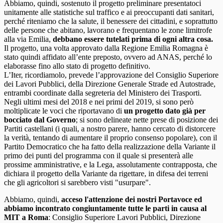
Abbiamo, quindi, sostenuto il progetto preliminare presentatoci
unitamente alle statistiche sul traffico e ai preoccupanti dati sanitari,
perché riteniamo che la salute, il benessere dei cittadini, e soprattutto
delle persone che abitano, lavorano e frequentano le zone limitrofe
alla via Emilia,
debbano essere tutelati prima di ogni altra cosa.
Il progetto, una volta approvato dalla Regione Emilia Romagna è
stato quindi affidato all’ente preposto, ovvero ad ANAS, perché lo
elaborasse fino allo stato di progetto definitivo.
L’Iter, ricordiamolo, prevede l’approvazione del Consiglio Superiore
dei Lavori Pubblici, della Direzione Generale Strade ed Autostrade,
entrambi coordinate dalla segreteria del Ministero dei Trasporti.
Negli ultimi mesi del 2018 e nei primi del 2019, si sono però
moltiplicate le voci che riportavano di
un progetto dato già per
bocciato dal Governo
; si sono delineate nette prese di posizione dei
Partiti castellani (i quali, a nostro parere, hanno cercato di distorcere
la verità, tentando di aumentare il proprio consenso popolare), con il
Partito Democratico che ha fatto della realizzazione della Variante il
primo dei punti del programma con il quale si presenterà alle
prossime amministrative, e la Lega, assolutamente contrapposta, che
dichiara il progetto della Variante da rigettare, in difesa dei terreni
che gli agricoltori si sarebbero visti "usurpare".
Abbiamo, quindi,
acceso l'attenzione dei nostri Portavoce ed
abbiamo incontrato congiuntamente tutte le parti in causa al
MIT a Roma
: Consiglio Superiore Lavori Pubblici, Direzione