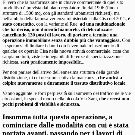
E' vero che la trasformazione in chiave commerciale di quel sito
produttivo è prevista dal piano regolatore fin dal 1996 (fino a
strutture di 1500 mq, con gli standard urbanistici richiesti), ma
nell'ambito della famosa vertenza ministeriale sulla Cisa del 2015,
è
stato consentito
, con la variante al Rue,
ad una multinazionale
che ha deciso, non dimentichiamocelo, di delocalizzare
cancellando 130 posti di lavoro, di portare a termine una
operazione immobiliare senza dubbio più che vantaggiosa.
Con
la speranza di limitare i danni con l'eventuale reinserimento di
qualche ex operaio Cisa nella nuova attività commerciale, cosa che
sappiamo tutti, viste le innegabili differenze di specializzazione
richiesta,
sarà praticamente impossibile...
Per non parlare dell'arrivo dell'ennesima struttura della grande
distribuzione, di cui nessuno sentiva la mancanza,
che andrà a
colpire nuovamente e duramente il tessuto distributivo locale.
Vanno aggiunte le forti perplessità sull'aumento del traffico nelle vie
circostanti, in special modo nella piccola Via Zara,
che creerà non
pochi problemi di viabilità e sicurezza.
Insomma tutta questa operazione, a
cominciare dalle modalità con cui è stata
portata avanti, passando per i lavori di