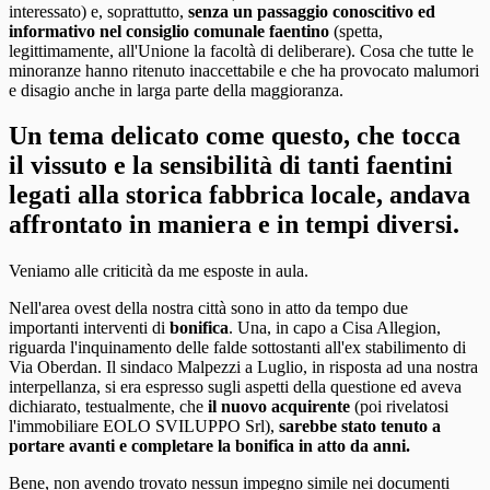
interessato) e, soprattutto,
senza un passaggio conoscitivo ed
informativo nel consiglio comunale faentino
(spetta,
legittimamente, all'Unione la facoltà di deliberare). Cosa che tutte le
minoranze hanno ritenuto inaccettabile e che ha provocato malumori
e disagio anche in larga parte della maggioranza.
Un tema delicato come questo, che tocca
il vissuto e la sensibilità di tanti faentini
legati alla storica fabbrica locale, andava
affrontato in maniera e in tempi diversi.
Veniamo alle criticità da me esposte in aula.
Nell'area ovest della nostra città sono in atto da tempo due
importanti interventi di
bonifica
. Una, in capo a Cisa Allegion,
riguarda l'inquinamento delle falde sottostanti all'ex stabilimento di
Via Oberdan. Il sindaco Malpezzi a Luglio, in risposta ad una nostra
interpellanza, si era espresso sugli aspetti della questione ed aveva
dichiarato, testualmente, che
il nuovo acquirente
(poi rivelatosi
l'immobiliare EOLO SVILUPPO Srl),
sarebbe stato tenuto a
portare avanti e completare la bonifica in atto da anni.
Bene, non avendo trovato nessun impegno simile nei documenti