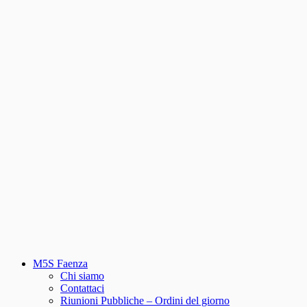
M5S Faenza
Chi siamo
Contattaci
Riunioni Pubbliche – Ordini del giorno