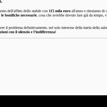
a.
to dell'affitto dello stabile con
115 mila euro
all'anno e riteniamo di
e le bonifiche necessarie
, cosa che avrebbe dovuto fare già da tempo, vist
e il problema definitivamente, nel solo interesse della tutela della sal
ni con il silenzio e l’indifferenza!