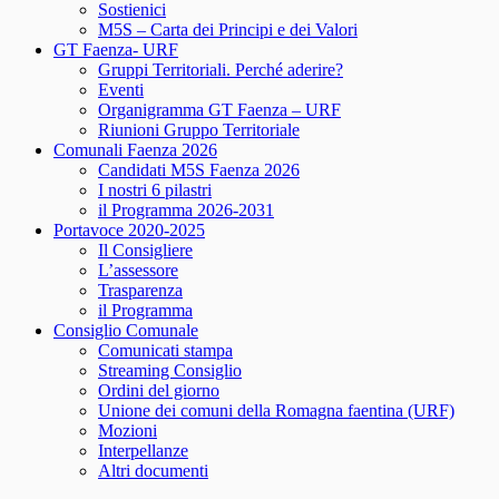
Sostienici
M5S – Carta dei Principi e dei Valori
GT Faenza- URF
Gruppi Territoriali. Perché aderire?
Eventi
Organigramma GT Faenza – URF
Riunioni Gruppo Territoriale
Comunali Faenza 2026
Candidati M5S Faenza 2026
I nostri 6 pilastri
il Programma 2026-2031
Portavoce 2020-2025
Il Consigliere
L’assessore
Trasparenza
il Programma
Consiglio Comunale
Comunicati stampa
Streaming Consiglio
Ordini del giorno
Unione dei comuni della Romagna faentina (URF)
Mozioni
Interpellanze
Altri documenti