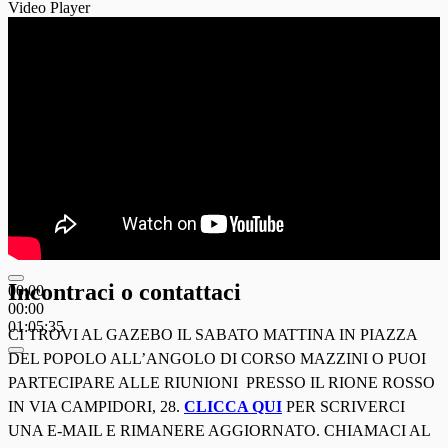
Video Player
Incontraci o contattaci
00:00
00:00
01:05:35
CI TROVI AL GAZEBO IL SABATO MATTINA IN PIAZZA
DEL POPOLO ALL’ANGOLO DI CORSO MAZZINI O PUOI
PARTECIPARE ALLE RIUNIONI PRESSO IL RIONE ROSSO
IN VIA CAMPIDORI, 28.
CLICCA QUI
PER SCRIVERCI
UNA E-MAIL E RIMANERE AGGIORNATO. CHIAMACI AL