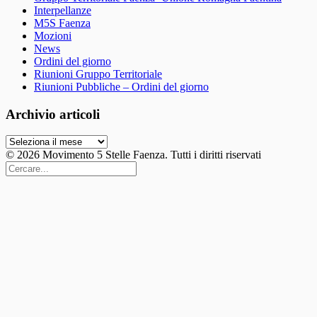
Interpellanze
M5S Faenza
Mozioni
News
Ordini del giorno
Riunioni Gruppo Territoriale
Riunioni Pubbliche – Ordini del giorno
Archivio articoli
Archivio
articoli
© 2026 Movimento 5 Stelle Faenza. Tutti i diritti riservati