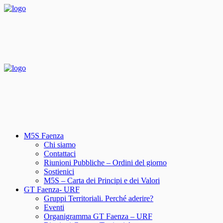
M5S Faenza
Chi siamo
Contattaci
Riunioni Pubbliche – Ordini del giorno
Sostienici
M5S – Carta dei Principi e dei Valori
GT Faenza- URF
Gruppi Territoriali. Perché aderire?
Eventi
Organigramma GT Faenza – URF