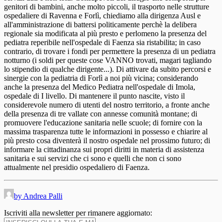
genitori di bambini, anche molto piccoli, il trasporto nelle strutture
ospedaliere di Ravenna e Forlì, chiediamo alla dirigenza Ausl e
all'amministrazione di battersi politicamente perchè la delibera
regionale sia modificata al più presto e perlomeno la presenza del
pediatra reperibile nell'ospedale di Faenza sia ristabilita; in caso
contrario, di trovare i fondi per permettere la presenza di un pediatra
notturno (i soldi per queste cose VANNO trovati, magari tagliando
lo stipendio di qualche dirigente...). Di attivare da subito percorsi e
sinergie con la pediatria di Forlì a noi più vicina; considerando
anche la presenza del Medico Pediatra nell'ospedale di Imola,
ospedale di I livello. Di mantenere il punto nascite, visto il
considerevole numero di utenti del nostro territorio, a fronte anche
della presenza di tre vallate con annesse comunità montane; di
promuovere l'educazione sanitaria nelle scuole; di fornire con la
massima trasparenza tutte le informazioni in possesso e chiarire al
più presto cosa diventerà il nostro ospedale nel prossimo futuro; di
informare la cittadinanza sui propri diritti in materia di assistenza
sanitaria e sui servizi che ci sono e quelli che non ci sono
attualmente nel presidio ospedaliero di Faenza.
by Andrea Palli
Iscriviti alla newsletter per rimanere aggiornato: