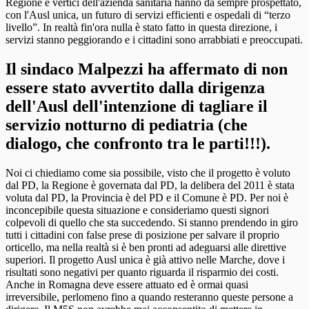
Regione e vertici dell'azienda sanitaria hanno da sempre prospettato,
con l'Ausl unica, un futuro di servizi efficienti e ospedali di “terzo
livello”. In realtà fin'ora nulla è stato fatto in questa direzione, i
servizi stanno peggiorando e i cittadini sono arrabbiati e preoccupati.
Il sindaco Malpezzi ha affermato di non
essere stato avvertito dalla dirigenza
dell'Ausl dell'intenzione di tagliare il
servizio notturno di pediatria (che
dialogo, che confronto tra le parti!!!).
Noi ci chiediamo come sia possibile, visto che il progetto è voluto
dal PD, la Regione è governata dal PD, la delibera del 2011 è stata
voluta dal PD, la Provincia è del PD e il Comune è PD. Per noi è
inconcepibile questa situazione e consideriamo questi signori
colpevoli di quello che sta succedendo. Si stanno prendendo in giro
tutti i cittadini con false prese di posizione per salvare il proprio
orticello, ma nella realtà si è ben pronti ad adeguarsi alle direttive
superiori. Il progetto Ausl unica è già attivo nelle Marche, dove i
risultati sono negativi per quanto riguarda il risparmio dei costi.
Anche in Romagna deve essere attuato ed è ormai quasi
irreversibile, perlomeno fino a quando resteranno queste persone a