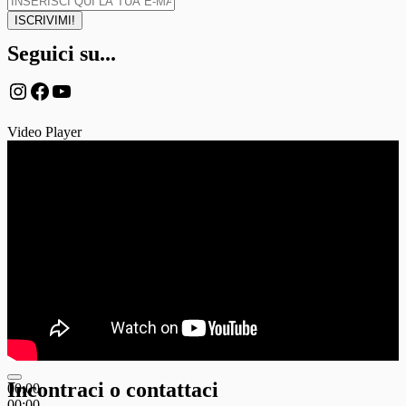
Seguici su...
Instagram
Facebook
YouTube
Video Player
Incontraci o contattaci
00:00
00:00