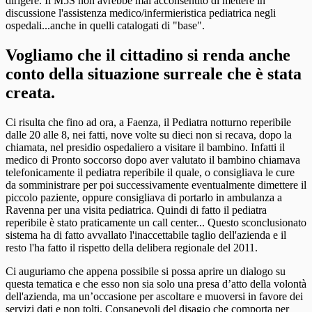
dirigere. Il M5S non avrebbe mai acconsentito di mettere in
discussione l'assistenza medico/infermieristica pediatrica negli
ospedali...anche in quelli catalogati di "base".
Vogliamo che il cittadino si renda anche
conto della situazione surreale che è stata
creata.
Ci risulta che fino ad ora, a Faenza, il Pediatra notturno reperibile
dalle 20 alle 8, nei fatti, nove volte su dieci non si recava, dopo la
chiamata, nel presidio ospedaliero a visitare il bambino. Infatti il
medico di Pronto soccorso dopo aver valutato il bambino chiamava
telefonicamente il pediatra reperibile il quale, o consigliava le cure
da somministrare per poi successivamente eventualmente dimettere il
piccolo paziente, oppure consigliava di portarlo in ambulanza a
Ravenna per una visita pediatrica. Quindi di fatto il pediatra
reperibile è stato praticamente un call center... Questo sconclusionato
sistema ha di fatto avvallato l'inaccettabile taglio dell'azienda e il
resto l'ha fatto il rispetto della delibera regionale del 2011.
Ci auguriamo che appena possibile si possa aprire un dialogo su
questa tematica e che esso non sia solo una presa d’atto della volontà
dell'azienda, ma un’occasione per ascoltare e muoversi in favore dei
servizi dati e non tolti. Consapevoli del disagio che comporta per