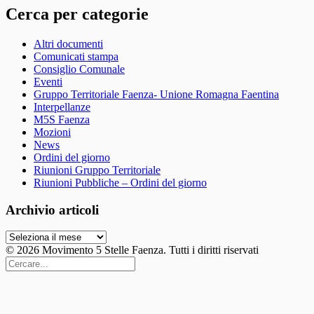
Cerca per categorie
Altri documenti
Comunicati stampa
Consiglio Comunale
Eventi
Gruppo Territoriale Faenza- Unione Romagna Faentina
Interpellanze
M5S Faenza
Mozioni
News
Ordini del giorno
Riunioni Gruppo Territoriale
Riunioni Pubbliche – Ordini del giorno
Archivio articoli
Archivio
articoli
© 2026 Movimento 5 Stelle Faenza. Tutti i diritti riservati