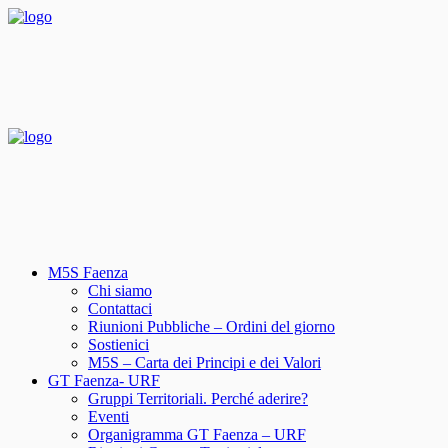
M5S Faenza
Chi siamo
Contattaci
Riunioni Pubbliche – Ordini del giorno
Sostienici
M5S – Carta dei Principi e dei Valori
GT Faenza- URF
Gruppi Territoriali. Perché aderire?
Eventi
Organigramma GT Faenza – URF