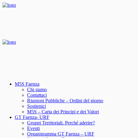
M5S Faenza
Chi siamo
Contattaci
Riunioni Pubbliche – Ordini del giorno
Sostienici
M5S – Carta dei Principi e dei Valori
GT Faenza- URF
Gruppi Territoriali. Perché aderire?
Eventi
Organigramma GT Faenza – URF