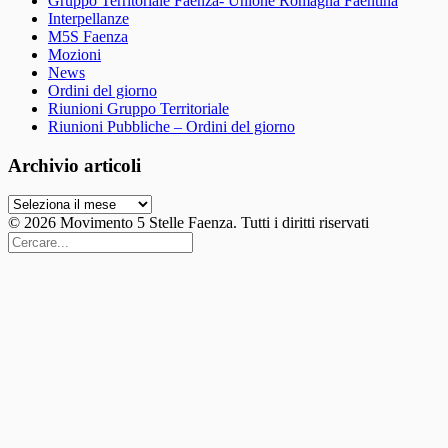
Gruppo Territoriale Faenza- Unione Romagna Faentina
Interpellanze
M5S Faenza
Mozioni
News
Ordini del giorno
Riunioni Gruppo Territoriale
Riunioni Pubbliche – Ordini del giorno
Archivio articoli
Archivio
articoli
© 2026 Movimento 5 Stelle Faenza. Tutti i diritti riservati