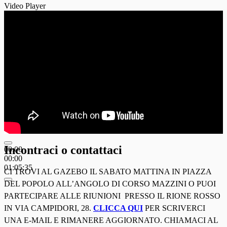
Video Player
Incontraci o contattaci
00:00
00:00
01:05:35
CI TROVI AL GAZEBO IL SABATO MATTINA IN PIAZZA
DEL POPOLO ALL’ANGOLO DI CORSO MAZZINI O PUOI
PARTECIPARE ALLE RIUNIONI PRESSO IL RIONE ROSSO
IN VIA CAMPIDORI, 28.
CLICCA QUI
PER SCRIVERCI
UNA E-MAIL E RIMANERE AGGIORNATO. CHIAMACI AL