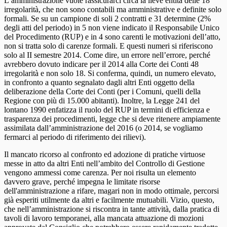
L’amministrazione vuole rassicurarci circa la lieve entità delle 18
irregolarità, che non sono contabili ma amministrative e definite solo
formali. Se su un campione di soli 2 contratti e 31 determine (2%
degli atti del periodo) in 5 non viene indicato il Responsabile Unico
del Procedimento (RUP) e in 4 sono carenti le motivazioni dell’atto,
non si tratta solo di carenze formali. E questi numeri si riferiscono
solo al II semestre 2014. Come dire, un errore nell’errore, perché
avrebbero dovuto indicare per il 2014 alla Corte dei Conti 48
irregolarità e non solo 18. Si conferma, quindi, un numero elevato,
in confronto a quanto segnalato dagli altri Enti oggetto della
deliberazione della Corte dei Conti (per i Comuni, quelli della
Regione con più di 15.000 abitanti). Inoltre, la Legge 241 del
lontano 1990 enfatizza il ruolo del RUP in termini di efficienza e
trasparenza dei procedimenti, legge che si deve ritenere ampiamente
assimilata dall’amministrazione del 2016 (o 2014, se vogliamo
fermarci al periodo di riferimento dei rilievi).
Il mancato ricorso al confronto ed adozione di pratiche virtuose
messe in atto da altri Enti nell’ambito del Controllo di Gestione
vengono ammessi come carenza. Per noi risulta un elemento
davvero grave, perché impegna le limitate risorse
dell'amministrazione a rifare, magari non in modo ottimale, percorsi
già esperiti utilmente da altri e facilmente mutuabili. Vizio, questo,
che nell’amministrazione si riscontra in tante attività, dalla pratica di
tavoli di lavoro temporanei, alla mancata attuazione di mozioni