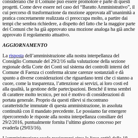
considerano che il Comune può essere promotore e parte di questi
progetti. Come deve essere nel caso del “Baratto Amministrativo”, il
cui percorso di trasformazione da mozione approvata all’unanimità a
pratica concretamente realizzata ci preoccupa molto, a partire dai
tempi che sembra richiedere, a dispetto del fatto che la maggior parte
dei Comuni che ha già approvato una mozione analoga ha già anche
approvato il regolamento attuativo.
AGGIORNAMENTO
La
risposta
dell’amministrazione alla nostra interpellanza del
Consiglio Comunale del 29/2/16 sulla valutazione della sezione
regionale della Corte dei Conti sul sistema dei controlli interni del
Comune di Faenza ci conferma alcune carenze sostanziali e dà
spunto a diverse considerazioni che riguardano temi che ci stanno a
cuore, come la trasparenza, l’attenzione ai servizi, ai loro costi ed
alla qualità, la gestione delle partecipazioni. Benché il tema sembri
di carattere molto tecnico, per noi è motivo di considerazioni di
portata generale. Proprio da questi rilievi si riscontrano
caratteristiche immutate di questa amministrazione, in assoluta
continuità con il mandato precedente. Le possiamo far emergere
ripercorrendo le risposte alla nostra interpellanza consiliare del
29/2/2016, puntualmente fornita l’ultimo giorno concesso per
evaderla (29/03/16).