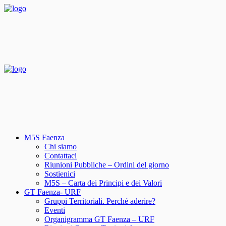
M5S Faenza
Chi siamo
Contattaci
Riunioni Pubbliche – Ordini del giorno
Sostienici
M5S – Carta dei Principi e dei Valori
GT Faenza- URF
Gruppi Territoriali. Perché aderire?
Eventi
Organigramma GT Faenza – URF