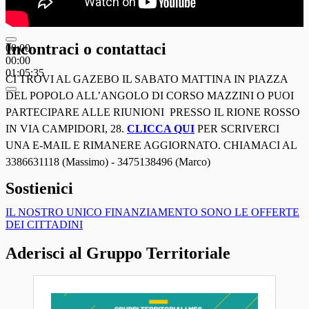
Incontraci o contattaci
00:00
00:00
01:05:35
CI TROVI AL GAZEBO IL SABATO MATTINA IN PIAZZA
DEL POPOLO ALL’ANGOLO DI CORSO MAZZINI O PUOI
PARTECIPARE ALLE RIUNIONI PRESSO IL RIONE ROSSO
IN VIA CAMPIDORI, 28.
CLICCA QUI
PER SCRIVERCI
UNA E-MAIL E RIMANERE AGGIORNATO. CHIAMACI AL
3386631118 (Massimo) - 3475138496 (Marco)
Sostienici
IL NOSTRO UNICO FINANZIAMENTO SONO LE OFFERTE
DEI CITTADINI
Aderisci al Gruppo Territoriale