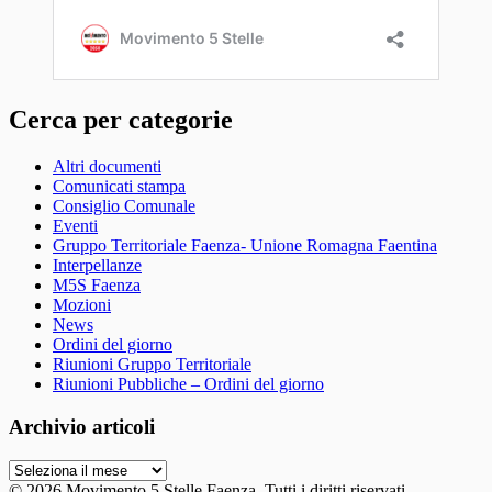
Cerca per categorie
Altri documenti
Comunicati stampa
Consiglio Comunale
Eventi
Gruppo Territoriale Faenza- Unione Romagna Faentina
Interpellanze
M5S Faenza
Mozioni
News
Ordini del giorno
Riunioni Gruppo Territoriale
Riunioni Pubbliche – Ordini del giorno
Archivio articoli
Archivio
articoli
© 2026 Movimento 5 Stelle Faenza. Tutti i diritti riservati