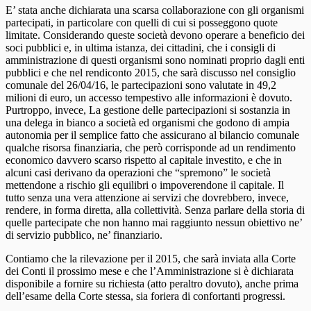
E’ stata anche dichiarata una scarsa collaborazione con gli organismi
partecipati, in particolare con quelli di cui si posseggono quote
limitate. Considerando queste società devono operare a beneficio dei
soci pubblici e, in ultima istanza, dei cittadini, che i consigli di
amministrazione di questi organismi sono nominati proprio dagli enti
pubblici e che nel rendiconto 2015, che sarà discusso nel consiglio
comunale del 26/04/16, le partecipazioni sono valutate in 49,2
milioni di euro, un accesso tempestivo alle informazioni è dovuto.
Purtroppo, invece, La gestione delle partecipazioni si sostanzia in
una delega in bianco a società ed organismi che godono di ampia
autonomia per il semplice fatto che assicurano al bilancio comunale
qualche risorsa finanziaria, che però corrisponde ad un rendimento
economico davvero scarso rispetto al capitale investito, e che in
alcuni casi derivano da operazioni che “spremono” le società
mettendone a rischio gli equilibri o impoverendone il capitale. Il
tutto senza una vera attenzione ai servizi che dovrebbero, invece,
rendere, in forma diretta, alla collettività. Senza parlare della storia di
quelle partecipate che non hanno mai raggiunto nessun obiettivo ne’
di servizio pubblico, ne’ finanziario.
Contiamo che la rilevazione per il 2015, che sarà inviata alla Corte
dei Conti il prossimo mese e che l’Amministrazione si è dichiarata
disponibile a fornire su richiesta (atto peraltro dovuto), anche prima
dell’esame della Corte stessa, sia foriera di confortanti progressi.