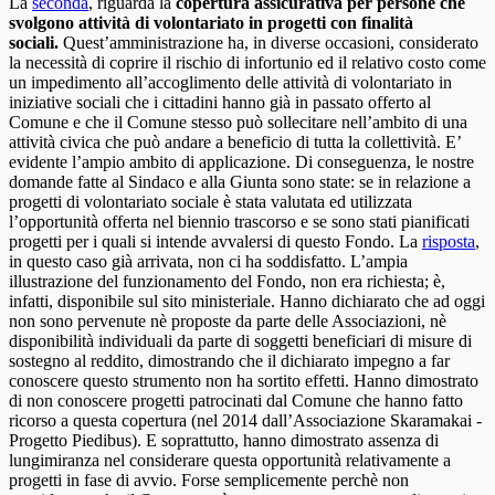
La
seconda
, riguarda la
copertura assicurativa per persone che
svolgono attività di volontariato in progetti con finalità
sociali.
Quest’amministrazione ha, in diverse occasioni, considerato
la necessità di coprire il rischio di infortunio ed il relativo costo come
un impedimento all’accoglimento delle attività di volontariato in
iniziative sociali che i cittadini hanno già in passato offerto al
Comune e che il Comune stesso può sollecitare nell’ambito di una
attività civica che può andare a beneficio di tutta la collettività. E’
evidente l’ampio ambito di applicazione. Di conseguenza, le nostre
domande fatte al Sindaco e alla Giunta sono state: se in relazione a
progetti di volontariato sociale è stata valutata ed utilizzata
l’opportunità offerta nel biennio trascorso e se sono stati pianificati
progetti per i quali si intende avvalersi di questo Fondo. La
risposta
,
in questo caso già arrivata, non ci ha soddisfatto. L’ampia
illustrazione del funzionamento del Fondo, non era richiesta; è,
infatti, disponibile sul sito ministeriale. Hanno dichiarato che ad oggi
non sono pervenute nè proposte da parte delle Associazioni, nè
disponibilità individuali da parte di soggetti beneficiari di misure di
sostegno al reddito, dimostrando che il dichiarato impegno a far
conoscere questo strumento non ha sortito effetti. Hanno dimostrato
di non conoscere progetti patrocinati dal Comune che hanno fatto
ricorso a questa copertura (nel 2014 dall’Associazione Skaramakai -
Progetto Piedibus). E soprattutto, hanno dimostrato assenza di
lungimiranza nel considerare questa opportunità relativamente a
progetti in fase di avvio. Forse semplicemente perchè non