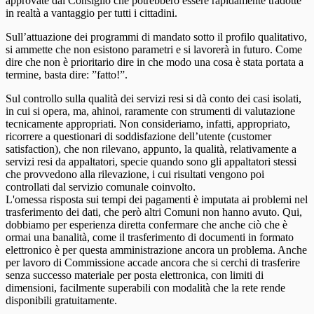
approvate dal Consiglio che potrebbero essere rapidamente tradotte
in realtà a vantaggio per tutti i cittadini.
Sull’attuazione dei programmi di mandato sotto il profilo qualitativo,
si ammette che non esistono parametri e si lavorerà in futuro. Come
dire che non è prioritario dire in che modo una cosa è stata portata a
termine, basta dire: ”fatto!”.
Sul controllo sulla qualità dei servizi resi si dà conto dei casi isolati,
in cui si opera, ma, ahinoi, raramente con strumenti di valutazione
tecnicamente appropriati. Non consideriamo, infatti, appropriato,
ricorrere a questionari di soddisfazione dell’utente (customer
satisfaction), che non rilevano, appunto, la qualità, relativamente a
servizi resi da appaltatori, specie quando sono gli appaltatori stessi
che provvedono alla rilevazione, i cui risultati vengono poi
controllati dal servizio comunale coinvolto.
L'omessa risposta sui tempi dei pagamenti è imputata ai problemi nel
trasferimento dei dati, che però altri Comuni non hanno avuto. Qui,
dobbiamo per esperienza diretta confermare che anche ciò che è
ormai una banalità, come il trasferimento di documenti in formato
elettronico è per questa amministrazione ancora un problema. Anche
per lavoro di Commissione accade ancora che si cerchi di trasferire
senza successo materiale per posta elettronica, con limiti di
dimensioni, facilmente superabili con modalità che la rete rende
disponibili gratuitamente.