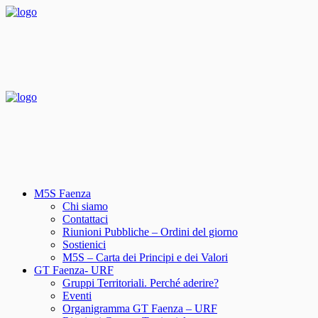
M5S Faenza
Chi siamo
Contattaci
Riunioni Pubbliche – Ordini del giorno
Sostienici
M5S – Carta dei Principi e dei Valori
GT Faenza- URF
Gruppi Territoriali. Perché aderire?
Eventi
Organigramma GT Faenza – URF