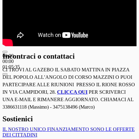
Incontraci o contattaci
00:00
00:00
01:05:35
CI TROVI AL GAZEBO IL SABATO MATTINA IN PIAZZA
DEL POPOLO ALL’ANGOLO DI CORSO MAZZINI O PUOI
PARTECIPARE ALLE RIUNIONI PRESSO IL RIONE ROSSO
IN VIA CAMPIDORI, 28.
CLICCA QUI
PER SCRIVERCI
UNA E-MAIL E RIMANERE AGGIORNATO. CHIAMACI AL
3386631118 (Massimo) - 3475138496 (Marco)
Sostienici
IL NOSTRO UNICO FINANZIAMENTO SONO LE OFFERTE
DEI CITTADINI