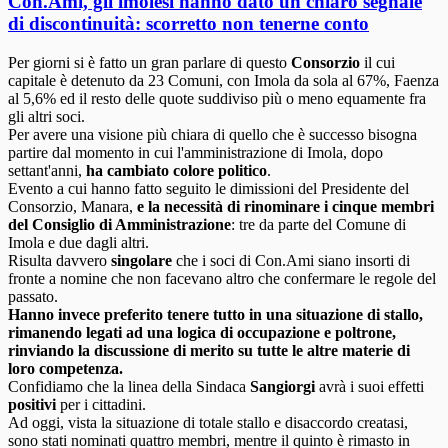
Con.Ami, gli imolesi hanno dato un chiaro segnale
di discontinuità: scorretto non tenerne conto
Per giorni si è fatto un gran parlare di questo
Consorzio
il cui
capitale è detenuto da 23 Comuni, con Imola da sola al 67%, Faenza
al 5,6% ed il resto delle quote suddiviso più o meno equamente fra
gli altri soci.
Per avere una visione più chiara di quello che è successo bisogna
partire dal momento in cui l'amministrazione di Imola, dopo
settant'anni,
ha cambiato colore politico
.
Evento a cui hanno fatto seguito le dimissioni del Presidente del
Consorzio, Manara,
e la necessità di rinominare i cinque membri
del Consiglio di Amministrazione
: tre da parte del Comune di
Imola e due dagli altri.
Risulta davvero
singolare
che i soci di Con.Ami siano insorti di
fronte a nomine che non facevano altro che confermare le regole del
passato.
Hanno invece preferito tenere tutto in una situazione di stallo,
rimanendo legati ad una logica di occupazione e poltrone,
rinviando la discussione di merito su tutte le altre materie di
loro competenza.
Confidiamo che la linea della Sindaca
Sangiorgi
avrà i suoi effetti
positivi
per i cittadini.
Ad oggi, vista la situazione di totale stallo e disaccordo creatasi,
sono stati nominati quattro membri, mentre il quinto è rimasto in