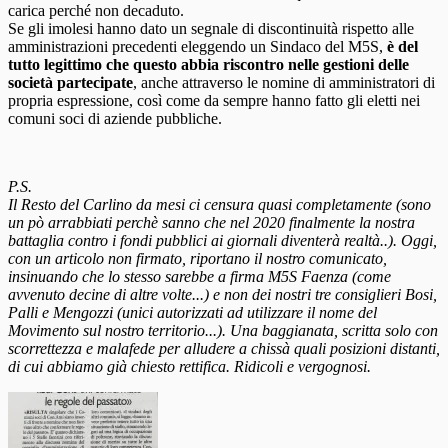
carica perché non decaduto.
Se gli imolesi hanno dato un segnale di discontinuità rispetto alle
amministrazioni precedenti eleggendo un Sindaco del M5S,
è del
tutto legittimo che questo abbia riscontro nelle gestioni delle
società partecipate
, anche attraverso le nomine di amministratori di
propria espressione, così come da sempre hanno fatto gli eletti nei
comuni soci di aziende pubbliche.
P.S.
Il Resto del Carlino da mesi ci censura quasi completamente (sono
un pò arrabbiati perchè sanno che nel 2020 finalmente la nostra
battaglia contro i fondi pubblici ai giornali diventerà realtà..). Oggi,
con un articolo non firmato, riportano il nostro comunicato,
insinuando che lo stesso sarebbe a firma M5S Faenza (come
avvenuto decine di altre volte...) e non dei nostri tre consiglieri Bosi,
Palli e Mengozzi (unici
autorizzati ad utilizzare il nome del
Movimento sul nostro territorio...). Una baggianata, scritta solo con
scorrettezza e malafede per alludere a chissà quali posizioni distanti,
di cui abbiamo già chiesto rettifica. Ridicoli e vergognosi.