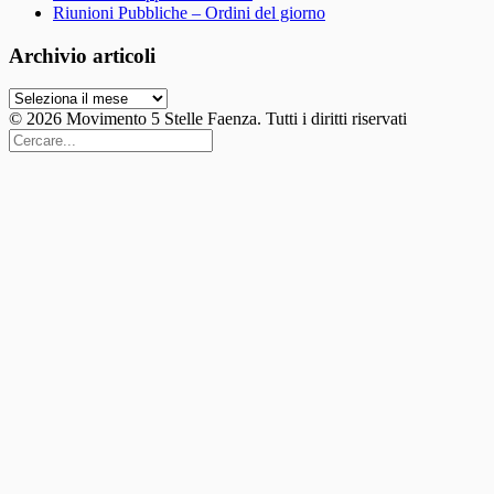
Riunioni Pubbliche – Ordini del giorno
Archivio articoli
Archivio
articoli
© 2026 Movimento 5 Stelle Faenza. Tutti i diritti riservati