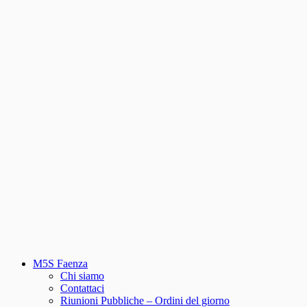
M5S Faenza
Chi siamo
Contattaci
Riunioni Pubbliche – Ordini del giorno