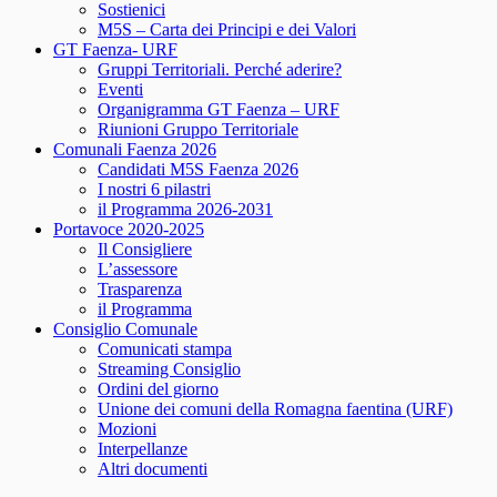
Sostienici
M5S – Carta dei Principi e dei Valori
GT Faenza- URF
Gruppi Territoriali. Perché aderire?
Eventi
Organigramma GT Faenza – URF
Riunioni Gruppo Territoriale
Comunali Faenza 2026
Candidati M5S Faenza 2026
I nostri 6 pilastri
il Programma 2026-2031
Portavoce 2020-2025
Il Consigliere
L’assessore
Trasparenza
il Programma
Consiglio Comunale
Comunicati stampa
Streaming Consiglio
Ordini del giorno
Unione dei comuni della Romagna faentina (URF)
Mozioni
Interpellanze
Altri documenti