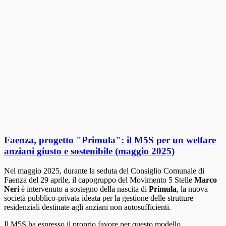
Faenza, progetto "Primula": il M5S per un welfare
anziani giusto e sostenibile (maggio 2025)
Nel maggio 2025, durante la seduta del Consiglio Comunale di
Faenza del 29 aprile, il capogruppo del Movimento 5 Stelle
Marco
Neri
è intervenuto a sostegno della nascita di
Primula
, la nuova
società pubblico-privata ideata per la gestione delle strutture
residenziali destinate agli anziani non autosufficienti.
Il M5S ha espresso il proprio favore per questo modello,