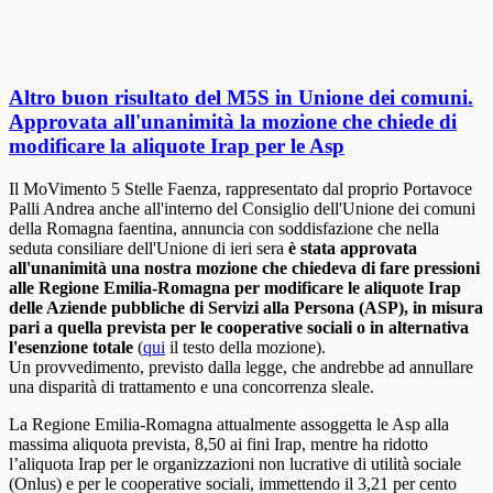
Altro buon risultato del M5S in Unione dei comuni.
Approvata all'unanimità la mozione che chiede di
modificare la aliquote Irap per le Asp
Il MoVimento 5 Stelle Faenza, rappresentato dal proprio Portavoce
Palli Andrea anche all'interno del Consiglio dell'Unione dei comuni
della Romagna faentina, annuncia con soddisfazione che nella
seduta consiliare dell'Unione di ieri sera
è stata approvata
all'unanimità una nostra mozione che chiedeva di fare pressioni
alle Regione Emilia-Romagna per modificare le aliquote Irap
delle Aziende pubbliche di Servizi alla Persona (ASP), in misura
pari a quella prevista per le cooperative sociali o in alternativa
l'esenzione totale
(
qui
il testo della mozione).
Un provvedimento, previsto dalla legge, che andrebbe ad annullare
una disparità di trattamento e una concorrenza sleale.
La Regione Emilia-Romagna attualmente assoggetta le Asp alla
massima aliquota prevista, 8,50 ai fini Irap, mentre ha ridotto
l’aliquota Irap per le organizzazioni non lucrative di utilità sociale
(Onlus) e per le cooperative sociali, immettendo il 3,21 per cento