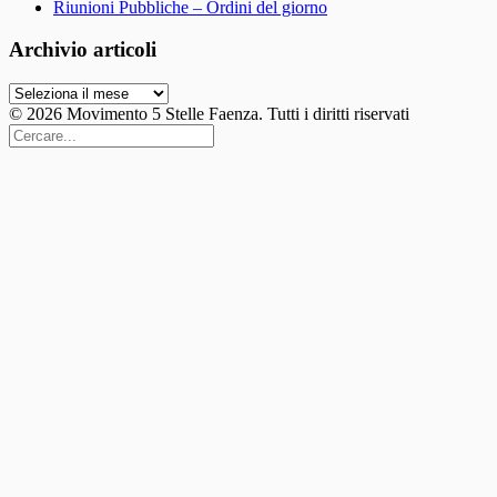
Riunioni Pubbliche – Ordini del giorno
Archivio articoli
Archivio
articoli
© 2026 Movimento 5 Stelle Faenza. Tutti i diritti riservati