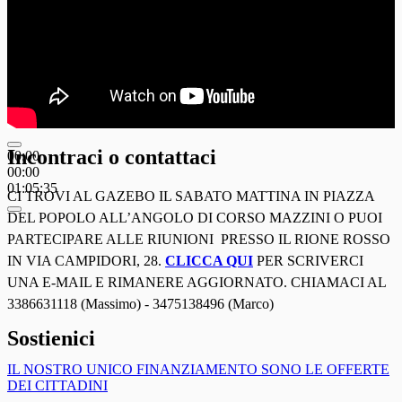
Incontraci o contattaci
00:00
00:00
01:05:35
CI TROVI AL GAZEBO IL SABATO MATTINA IN PIAZZA
DEL POPOLO ALL’ANGOLO DI CORSO MAZZINI O PUOI
PARTECIPARE ALLE RIUNIONI PRESSO IL RIONE ROSSO
IN VIA CAMPIDORI, 28.
CLICCA QUI
PER SCRIVERCI
UNA E-MAIL E RIMANERE AGGIORNATO. CHIAMACI AL
3386631118 (Massimo) - 3475138496 (Marco)
Sostienici
IL NOSTRO UNICO FINANZIAMENTO SONO LE OFFERTE
DEI CITTADINI