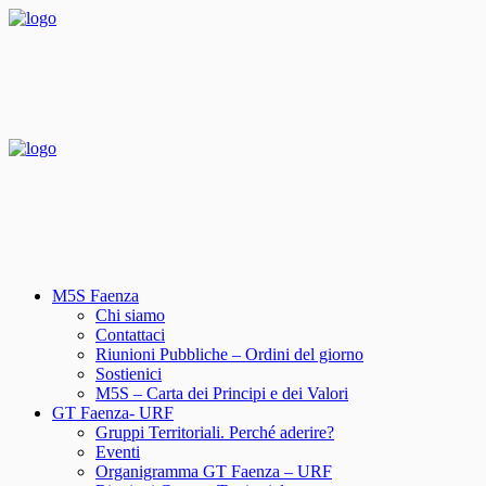
M5S Faenza
Chi siamo
Contattaci
Riunioni Pubbliche – Ordini del giorno
Sostienici
M5S – Carta dei Principi e dei Valori
GT Faenza- URF
Gruppi Territoriali. Perché aderire?
Eventi
Organigramma GT Faenza – URF