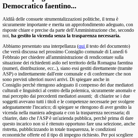
Democratico faentino...
Aldilà delle consuete strumentalizzazioni politiche, il tema è
sicuramente importante e merita un approfondimento adeguato, con
risposte chiare e precise da parte dell'Amministrazione che, secondo
noi,
ha gestito la vicenda senza la trasparenza necessaria.
Abbiamo presentato una interpellanza (
qui
il testo del documento)
che verrà discussa nel prossimo Consiglio comunale di Lunedì 6
Febbraio per chiedere all'amministrazione di rendicontare sulla
situazione dei richiedenti asilo nel territorio della Romagna faentina
(numeri, distribuzione, ecc..), siano essi gestiti direttamente (tramite
ASP) o indirettamente dall'ente comunale e di confermare che non
sono previsti ulteriori nuovi arrivi. Di spiegare anche in
Consiglio perchè ritengono adeguato il compenso dei due mediatori
culturali e linguistici al centro della polemica, sicuramente anomalo e
mai percepito dai precedenti mediatori assunti; di chiarire se i due
soggetti avevano tutti i titoli e le competenze necessarie per svolgere
adeguatamente l'incarico; di spiegare se ritengono di aver gestito la
vicenda nella maniera adeguata e con la trasparenza necessaria; di
chiarire, dato che l'ASP è un'azienda pubblica, perchè prima di dare
questo incarico non si è ritenuto opportuno fare una selezione, anche
ristretta, pubblicizzando in totale trasparenza, le condizioni
economiche offerte ed il tipo di impegno richiesto. Per poi scegliere