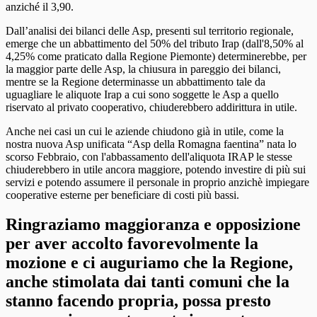
anziché il 3,90.
Dall’analisi dei bilanci delle Asp, presenti sul territorio regionale,
emerge che un abbattimento del 50% del tributo Irap (dall'8,50% al
4,25% come praticato dalla Regione Piemonte) determinerebbe, per
la maggior parte delle Asp, la chiusura in pareggio dei bilanci,
mentre se la Regione determinasse un abbattimento tale da
uguagliare le aliquote Irap a cui sono soggette le Asp a quello
riservato al privato cooperativo, chiuderebbero addirittura in utile.
Anche nei casi un cui le aziende chiudono già in utile, come la
nostra nuova Asp unificata “Asp della Romagna faentina” nata lo
scorso Febbraio, con l'abbassamento dell'aliquota IRAP le stesse
chiuderebbero in utile ancora maggiore, potendo investire di più sui
servizi e potendo assumere il personale in proprio anzichè impiegare
cooperative esterne per beneficiare di costi più bassi.
Ringraziamo maggioranza e opposizione
per aver accolto favorevolmente la
mozione e ci auguriamo che la Regione,
anche stimolata dai tanti comuni che la
stanno facendo propria, possa presto