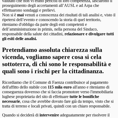
valutato che non vi erano pericoli di loro competenza, lasciarono il
proseguimento degli accertamenti all’AUSL e ad Arpa che
effettuarono sondaggi e prelievi.
Non si è
mai
venuti a conoscenza dei risultati di tali analisi e, visto il
ripetersi dell’evento e conoscendo la storia di quel territorio,
riteniamo d'obbligo da parte degli enti competenti e
dell’amministrazione in primis, nella persona del Sindaco,
responsabile della salute dei cittadini,
relazionare e divulgare tutti
gli esiti delle analisi.
Pretendiamo assoluta chiarezza sulla
vicenda, vogliamo sapere cosa si cela
sottoterra, di chi sono le responsabilità e
quali sono i rischi per la cittadinanza.
Ricordiamo che il Comune di Faenza contribuisce al pagamento
dell'affitto dello stabile con
115 mila euro
all'anno e riteniamo di
conseguenza doveroso che si faccia promotore verso l'immobiliaria
lughese proprietaria del sito di effettuare
tutte le bonifiche
necessarie
, cosa che avrebbe dovuto fare già da tempo, visto che si
tratta di terreno e locali privati, quindi con un chiaro responsabile.
Quando si deciderà di
intervenire
adeguatamente per risolvere il