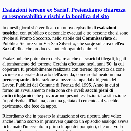
Esalazioni terreno ex Sariaf. Pretendiamo chiarezza
su responsabilità e rischi e la bonifica del sito
In questi giorni si è verificato un nuovo episodio di
esalazioni
tossiche
, con pubblico e personale evacuati e tre persone che si sono
rivolte al Pronto Soccorso, nello stabile del
Commissariato
di
Pubblica Sicurezza in Via San Silvestro, che sorge sull'area dell'
ex
Sariaf
, ditta che produceva anticrittogamici chimici.
Esalazioni che potrebbero derivare anche da
scarichi illegali
, legati
al tombamento del torrente Cerchia effettuato negli anni '50, la cui
copertura fu probabilmente realizzata con terreno riportato da zone
vicine e materiale di scarto dell'azienda, come sottolineato in una
preoccupante
dichiarazione a mezzo stampa dal dirigente dei
Lavori Pubblici del Comune di Faenza del 1995. Anno in cui si
formò un avvallamento nella zona che rivelò
sacchi pieni di
anticrittogamici
che provocarono pesanti esalazioni. La situazione
fu poi risolta all'italiana, con una gettata di cemento sul vecchio
pavimento, che fece da tappo.
Ricordiamo che in passato la situazione si era ripetuta altre volte;
anche l’anno scorso in primavera quando un episodio analogo aveva
richiamato l'intervento in primo luogo dei pompieri, che una volta