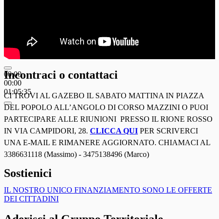
Incontraci o contattaci
00:00
00:00
01:05:35
CI TROVI AL GAZEBO IL SABATO MATTINA IN PIAZZA
DEL POPOLO ALL’ANGOLO DI CORSO MAZZINI O PUOI
PARTECIPARE ALLE RIUNIONI PRESSO IL RIONE ROSSO
IN VIA CAMPIDORI, 28.
CLICCA QUI
PER SCRIVERCI
UNA E-MAIL E RIMANERE AGGIORNATO. CHIAMACI AL
3386631118 (Massimo) - 3475138496 (Marco)
Sostienici
IL NOSTRO UNICO FINANZIAMENTO SONO LE OFFERTE
DEI CITTADINI