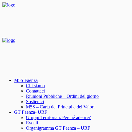
M5S Faenza
Chi siamo
Contattaci
Riunioni Pubbliche – Ordini del giorno
Sostienici
M5S – Carta dei Principi e dei Valori
GT Faenza- URF
Gruppi Territoriali. Perché aderire?
Eventi
Organigramma GT Faenza – URF